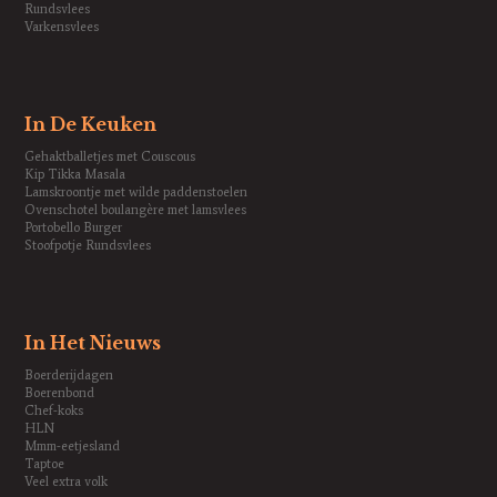
Rundsvlees
Varkensvlees
In De Keuken
Gehaktballetjes met Couscous
Kip Tikka Masala
Lamskroontje met wilde paddenstoelen
Ovenschotel boulangère met lamsvlees
Portobello Burger
Stoofpotje Rundsvlees
In Het Nieuws
Boerderijdagen
Boerenbond
Chef-koks
HLN
Mmm-eetjesland
Taptoe
Veel extra volk