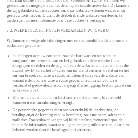
links naar sociale media, zoals YouTube, Facebook en Twitter en maken wij
gebruik van de mogelijkheden tot delen op de sociale netwerken. De kanalen
die wij gebruiken kunnen cookies van deze websites vertonen waarover wij
geen controle hebben. U dient de desbetreffende websites van derden te
raadplegen om meer informatie over deze cookies te verkrijgen.
2. 2. WELKE INLICHTINGTEN VERZAMELEN WIJ OVER U
Wij kunnen de volgende inlichtingen met een persoonlijk karakter inzamelen,
opslaan en gebruiken :
Inlichtingen over uw computer, zoals de hardware en software, en
aangaande uw bezoeken aan en het gebruik van deze website (daar
inbegrepen de delen en de pagina’s van de website, en de informaties die
u zoekt, uw IP-adres, het IP-adres van uw dienstverlener, de datum en het
uur van bezoek aan onze website, het internetadres van de website van
waaruit u de link naar onze website geopend hebt, de inhoud die u
verstuurd of gedownload hebt, uw geografische ligging, besturingssysteem
en browsertype).
Elke andere informatie die u kiest ons te versturen, zoals bijvoorbeeld
wanneer u ons om inlichtingen vraagt..
De persoonlijke gegevens die u ons verstrekt bij de inschrijving, de
betaling en/of de levering van uw bestelling, zoals uw naam, adres en e-
mailadres. Daarenboven vragen wij bij de betaling eveneens bepaalde
financiële informaties, waartoe wij geen toegang zullen hebben, daar deze
beheerd worden door de betalingsdienstverleners.