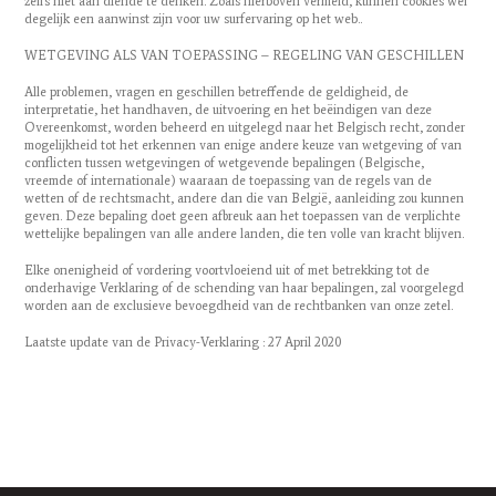
zelfs niet aan diende te denken. Zoals hierboven vermeld, kunnen cookies wel
degelijk een aanwinst zijn voor uw surfervaring op het web..
WETGEVING ALS VAN TOEPASSING – REGELING VAN GESCHILLEN
Alle problemen, vragen en geschillen betreffende de geldigheid, de
interpretatie, het handhaven, de uitvoering en het beëindigen van deze
Overeenkomst, worden beheerd en uitgelegd naar het Belgisch recht, zonder
mogelijkheid tot het erkennen van enige andere keuze van wetgeving of van
conflicten tussen wetgevingen of wetgevende bepalingen (Belgische,
vreemde of internationale) waaraan de toepassing van de regels van de
wetten of de rechtsmacht, andere dan die van België, aanleiding zou kunnen
geven. Deze bepaling doet geen afbreuk aan het toepassen van de verplichte
wettelijke bepalingen van alle andere landen, die ten volle van kracht blijven.
Elke onenigheid of vordering voortvloeiend uit of met betrekking tot de
onderhavige Verklaring of de schending van haar bepalingen, zal voorgelegd
worden aan de exclusieve bevoegdheid van de rechtbanken van onze zetel.
Laatste update van de Privacy-Verklaring : 27 April 2020