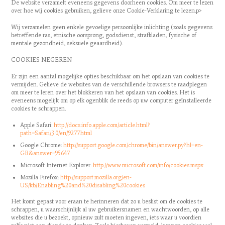
De website verzamelt eveneens gegevens doorheen cookies. Om meer te lezen
over hoe wij cookies gebruiken, gelieve onze Cookie-Verklaring te lezen.p>
Wij verzamelen geen enkele gevoelige persoonlijke inlichting (zoals gegevens
betreffende ras, etnische oorsprong, godsdienst, strafbladen, fysische of
mentale gezondheid, seksuele geaardheid).
COOKIES NEGEREN
Er zijn een aantal mogelijke opties beschikbaar om het opslaan van cookies te
vermijden. Gelieve de websites van de verschillende browsers te raadplegen
om meer te leren over het blokkeren van het opslaan van cookies. Het is
eveneens mogelijk om op elk ogenblik de reeds op uw computer geïnstalleerde
cookies te schrappen.
Apple Safari:
http://docs.info.apple.com/article.html?
path=Safari/3.0/en/9277.html
Google Chrome:
http://support.google.com/chrome/bin/answer.py?hl=en-
GB&answer=95647
Microsoft Internet Explorer:
http://www.microsoft.com/info/cookies.mspx
Mozilla Firefox:
http://support.mozilla.org/en-
US/kb/Enabling%20and%20disabling%20cookies
Het komt gepast voor eraan te herinneren dat zo u beslist om de cookies te
schrappen, u waarschijnlijk al uw gebruikersnamen en wachtwoorden, op alle
websites die u bezoekt, opnieuw zult moeten ingeven, iets waar u voordien