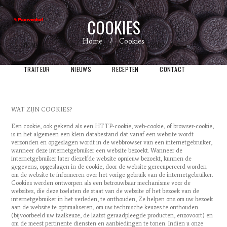
COOKIES
Home
Cookies
HOME
NIEUW
PRODUCTEN
SHOP
TRAITEUR
NIEUWS
RECEPTEN
CONTACT
WAT ZIJN COOKIES?
Een cookie, ook gekend als een HTTP-cookie, web-cookie, of browser-cookie,
is in het algemeen een klein databestand dat vanaf een website wordt
verzonden en opgeslagen wordt in de webbrowser van een internetgebruiker,
wanneer deze internetgebruiker een website bezoekt. Wanneer de
internetgebruiker later diezelfde website opnieuw bezoekt, kunnen de
gegevens, opgeslagen in de cookie, door de website gerecupereerd worden
om de website te informeren over het vorige gebruik van de internetgebruiker.
Cookies werden ontworpen als een betrouwbaar mechanisme voor de
websites, die deze toelaten de staat van de website of het bezoek van de
internetgebruiker in het verleden, te onthouden, Ze helpen ons om uw bezoek
aan de website te optimaliseren, om uw technische keuzes te onthouden
(bijvoorbeeld uw taalkeuze, de laatst geraadpleegde producten, enzovoort) en
om de meest pertinente diensten en aanbiedingen te tonen. Indien u onze