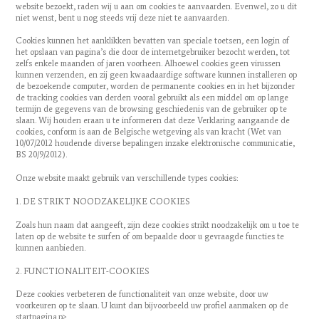
website bezoekt, raden wij u aan om cookies te aanvaarden. Evenwel, zo u dit
niet wenst, bent u nog steeds vrij deze niet te aanvaarden.
Cookies kunnen het aanklikken bevatten van speciale toetsen, een login of
het opslaan van pagina’s die door de internetgebruiker bezocht werden, tot
zelfs enkele maanden of jaren voorheen. Alhoewel cookies geen virussen
kunnen verzenden, en zij geen kwaadaardige software kunnen installeren op
de bezoekende computer, worden de permanente cookies en in het bijzonder
de tracking cookies van derden vooral gebruikt als een middel om op lange
termijn de gegevens van de browsing geschiedenis van de gebruiker op te
slaan. Wij houden eraan u te informeren dat deze Verklaring aangaande de
cookies, conform is aan de Belgische wetgeving als van kracht (Wet van
10/07/2012 houdende diverse bepalingen inzake elektronische communicatie,
BS 20/9/2012).
Onze website maakt gebruik van verschillende types cookies:
1. DE STRIKT NOODZAKELIJKE COOKIES
Zoals hun naam dat aangeeft, zijn deze cookies strikt noodzakelijk om u toe te
laten op de website te surfen of om bepaalde door u gevraagde functies te
kunnen aanbieden.
2. FUNCTIONALITEIT-COOKIES
Deze cookies verbeteren de functionaliteit van onze website, door uw
voorkeuren op te slaan. U kunt dan bijvoorbeeld uw profiel aanmaken op de
startpagina.p>