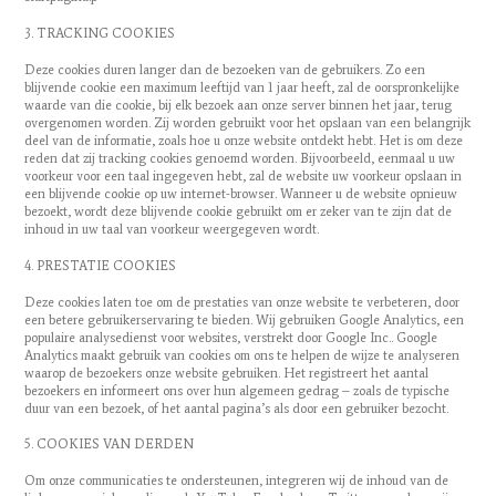
3. TRACKING COOKIES
Deze cookies duren langer dan de bezoeken van de gebruikers. Zo een
blijvende cookie een maximum leeftijd van 1 jaar heeft, zal de oorspronkelijke
waarde van die cookie, bij elk bezoek aan onze server binnen het jaar, terug
overgenomen worden. Zij worden gebruikt voor het opslaan van een belangrijk
deel van de informatie, zoals hoe u onze website ontdekt hebt. Het is om deze
reden dat zij tracking cookies genoemd worden. Bijvoorbeeld, eenmaal u uw
voorkeur voor een taal ingegeven hebt, zal de website uw voorkeur opslaan in
een blijvende cookie op uw internet-browser. Wanneer u de website opnieuw
bezoekt, wordt deze blijvende cookie gebruikt om er zeker van te zijn dat de
inhoud in uw taal van voorkeur weergegeven wordt.
4. PRESTATIE COOKIES
Deze cookies laten toe om de prestaties van onze website te verbeteren, door
een betere gebruikerservaring te bieden. Wij gebruiken Google Analytics, een
populaire analysedienst voor websites, verstrekt door Google Inc.. Google
Analytics maakt gebruik van cookies om ons te helpen de wijze te analyseren
waarop de bezoekers onze website gebruiken. Het registreert het aantal
bezoekers en informeert ons over hun algemeen gedrag – zoals de typische
duur van een bezoek, of het aantal pagina’s als door een gebruiker bezocht.
5. COOKIES VAN DERDEN
Om onze communicaties te ondersteunen, integreren wij de inhoud van de