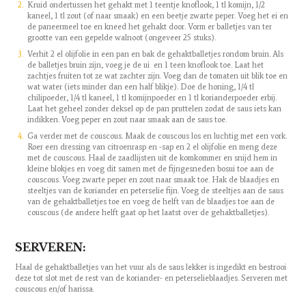
Kruid ondertussen het gehakt met 1 teentje knoflook, 1 tl komijn, 1/2
kaneel, 1 tl zout (of naar smaak) en een beetje zwarte peper. Voeg het ei en
de paneermeel toe en kneed het gehakt door. Vorm er balletjes van ter
grootte van een gepelde walnoot (ongeveer 25 stuks).
Verhit 2 el olijfolie in een pan en bak de gehaktballetjes rondom bruin. Als
de balletjes bruin zijn, voeg je de ui en 1 teen knoflook toe. Laat het
zachtjes fruiten tot ze wat zachter zijn. Voeg dan de tomaten uit blik toe en
wat water (iets minder dan een half blikje). Doe de honing, 1/4 tl
chilipoeder, 1/4 tl kaneel, 1 tl komijnpoeder en 1 tl korianderpoeder erbij.
Laat het geheel zonder deksel op de pan pruttelen zodat de saus iets kan
indikken. Voeg peper en zout naar smaak aan de saus toe.
Ga verder met de couscous. Maak de couscous los en luchtig met een vork.
Roer een dressing van citroenrasp en -sap en 2 el olijfolie en meng deze
met de couscous. Haal de zaadlijsten uit de komkommer en snijd hem in
kleine blokjes en voeg dit samen met de fijngesneden bosui toe aan de
couscous. Voeg zwarte peper en zout naar smaak toe. Hak de blaadjes en
steeltjes van de koriander en peterselie fijn. Voeg de steeltjes aan de saus
van de gehaktballetjes toe en voeg de helft van de blaadjes toe aan de
couscous (de andere helft gaat op het laatst over de gehaktballetjes).
SERVEREN:
Haal de gehaktballetjes van het vuur als de saus lekker is ingedikt en bestrooi
deze tot slot met de rest van de koriander- en peterselieblaadjes. Serveren met
couscous en/of harissa.