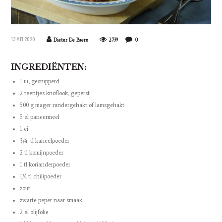
13 MEI 2020
Dieter De Baere
2739
0
INGREDIËNTEN:
1 ui, gesnipperd
2 teentjes knoflook, geperst
500 g mager rundergehakt of lamsgehakt
5 el paneermeel
1 ei
3/4 tl kaneelpoeder
2 tl komijnpoeder
1 tl korianderpoeder
1/4 tl chilipoeder
zout
zwarte peper naar smaak
2 el olijfolie