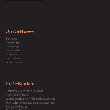
Op De Hoeve
Barbecue
Bereidingen
Glutenvrij
Kippenvlees
Lamsvlees
Rundsvlees
Varkensvlees
In De Keuken
Gehaktballetjes met Couscous
Kip Tikka Masala
Lamskroontje met wilde paddenstoelen
Ovenschotel boulangère met lamsvlees
Portobello Burger