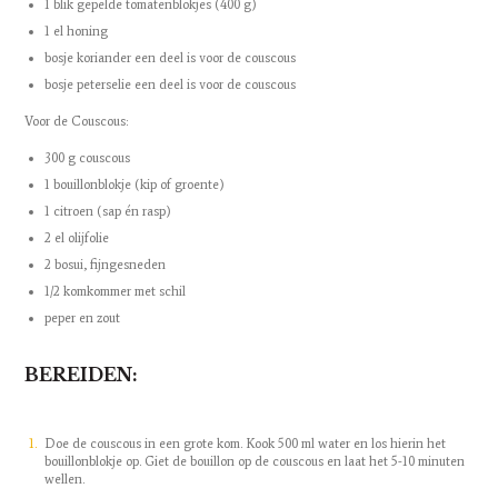
1 blik gepelde tomatenblokjes (400 g)
1 el honing
bosje koriander een deel is voor de couscous
bosje peterselie een deel is voor de couscous
Voor de Couscous:
300 g couscous
1 bouillonblokje (kip of groente)
1 citroen (sap én rasp)
2 el olijfolie
2 bosui, fijngesneden
1/2 komkommer met schil
peper en zout
BEREIDEN:
Doe de couscous in een grote kom. Kook 500 ml water en los hierin het
bouillonblokje op. Giet de bouillon op de couscous en laat het 5-10 minuten
wellen.