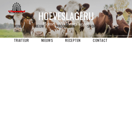
HOEVESLAGERIJ
Home
Hoeveslagerij
HOME
NIEUW
PRODUCTEN
SHOP
TRAITEUR
NIEUWS
RECEPTEN
CONTACT