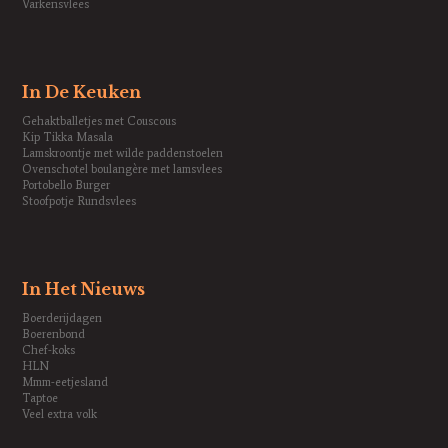
Varkensvlees
In De Keuken
Gehaktballetjes met Couscous
Kip Tikka Masala
Lamskroontje met wilde paddenstoelen
Ovenschotel boulangère met lamsvlees
Portobello Burger
Stoofpotje Rundsvlees
In Het Nieuws
Boerderijdagen
Boerenbond
Chef-koks
HLN
Mmm-eetjesland
Taptoe
Veel extra volk