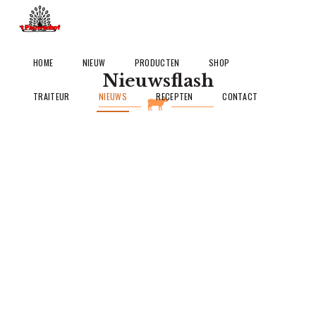
HOME
NIEUW
PRODUCTEN
SHOP
Nieuwsflash
TRAITEUR
NIEUWS
RECEPTEN
CONTACT
2 OKTOBER 2024
Maand van de klant
READ MORE
Dieter De Baere
911
0
22 NOVEMBER 2023
Laat het Fonduen en Gourmetten Beginnen