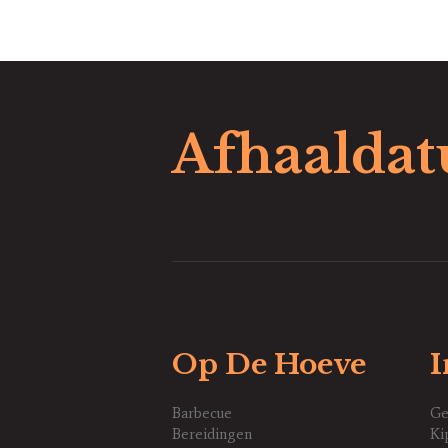
Afhaalda
Op De Hoeve
I
Barbecue
Ge
Bereidingen
Ki