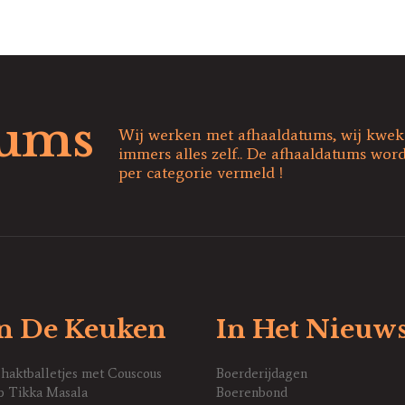
tums
Wij werken met afhaaldatums, wij kwe
immers alles zelf.. De afhaaldatums word
per categorie vermeld !
n De Keuken
In Het Nieuw
haktballetjes met Couscous
Boerderijdagen
p Tikka Masala
Boerenbond