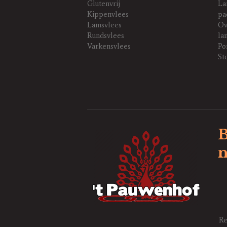
Glutenvrij
La
Kippenvlees
pa
Lamsvlees
Ov
Rundsvlees
la
Varkensvlees
Po
St
B
n
R