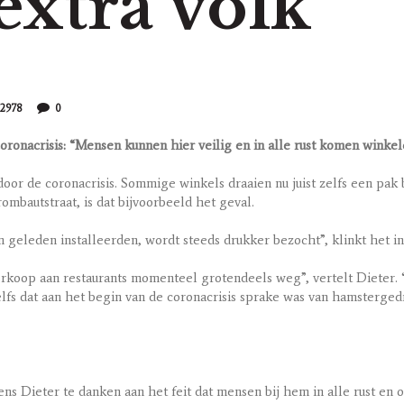
extra volk
2978
0
coronacrisis: “Mensen kunnen hier veilig en in alle rust komen winke
door de coronacrisis. Sommige winkels draaien nu juist zelfs een pak
mbautstraat, is dat bijvoorbeeld het geval.
 geleden installeerden, wordt steeds drukker bezocht”, klinkt het i
verkoop aan restaurants momenteel grotendeels weg”, vertelt Dieter.
lfs dat aan het begin van de coronacrisis sprake was van hamsterged
ens Dieter te danken aan het feit dat mensen bij hem in alle rust e