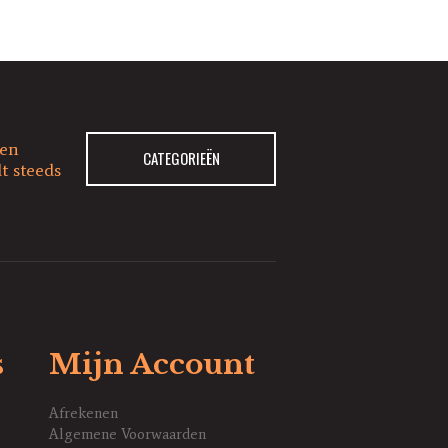
ken
CATEGORIEËN
t steeds
s
Mijn Account
Afrekenen
Algemene Voorwaarden