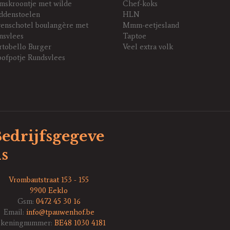
mskroontje met wilde
Chef-koks
ddenstoelen
HLN
enschotel boulangère met
Mmm-eetjesland
msvlees
Taptoe
rtobello Burger
Veel extra volk
oofpotje Rundsvlees
edrijfsgegeve
s
Vrombautstraat 153 - 155
9900 Eeklo
Gsm:
0472 45 30 16
Email:
info@tpauwenhof.be
ekeningnummer:
BE48 1030 4181