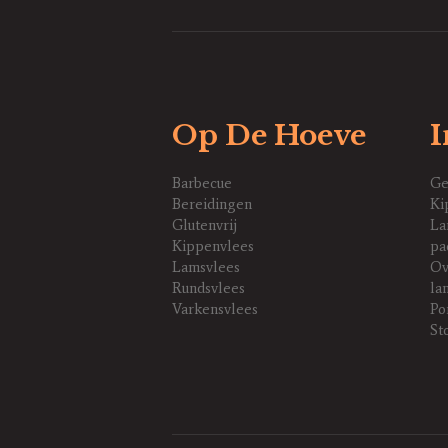
Op De Hoeve
I
Barbecue
Ge
Bereidingen
Ki
Glutenvrij
La
Kippenvlees
pa
Lamsvlees
Ov
Rundsvlees
la
Varkensvlees
Po
St