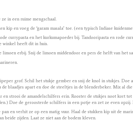
oe ze in een ruime mengschaal.
en kip en voeg de ‘garam masala’ toe. (een typisch Indiase kuidenme
ode currypasta en het kurkumapoeder bij. Tandooripasta en rode curr
winkel heeft dit in huis.
e limoen erbij. Snij de limoen middendoor en pers de helft van het s
marineren.
ipeper grof. Schil het stukje gember en snij de knol in stukjes. Doe 
ou de blaadjes apart en doe de steeltjes in de blenderbeker. Mix al di
en strooi de amandelschilfers erin. Rooster de stukjes noot kort tot ze
en.) Doe de geroosterde schilfers in een potje en zet ze even opzij.
e pan en verhit ze op een matig vuur. Haal de stukken kip uit de mar
aan beide zijden. Laat ze niet aan de bodem kleven.