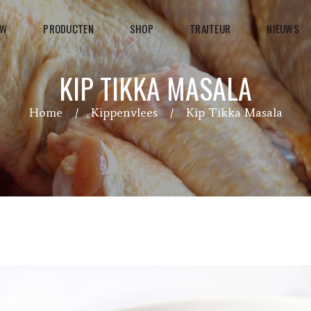
UW
PRODUCTEN
SHOP
TRAITEUR
NIEUWS
KIP TIKKA MASALA
Home
Kippenvlees
Kip Tikka Masala