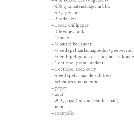
– 4 dl kokosmelk (ongezoet)
– 400 g tomatenstukjes in blik
– 40 g gember
– 2 rode uien
– 1 rode chilipeper
– 3 teentjes look
– 1 limoen
– ½ bussel koriander
– ½ eetlepel kurkumapoeder (geelwortel
– ½ eetlepel garam masala (Indiaas krui
– 1 eetlepel pasta Tandoori
– 1 eetlepel rode curry
– 4 eetlepels amandelschilfers
– scheutjes arachideolie
– peper
– zout
– 200 g rijst (bij voorkeur basmati)
– uien
– sesamolie