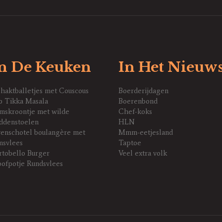
n De Keuken
In Het Nieuw
haktballetjes met Couscous
Boerderijdagen
p Tikka Masala
Boerenbond
mskroontje met wilde
Chef-koks
ddenstoelen
HLN
enschotel boulangère met
Mmm-eetjesland
msvlees
Taptoe
rtobello Burger
Veel extra volk
oofpotje Rundsvlees