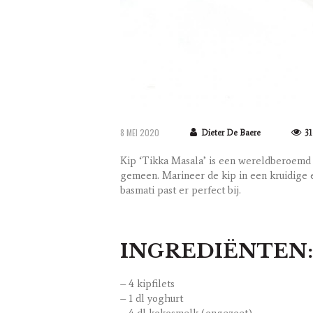
8 MEI 2020
Dieter De Baere
31
Kip ‘Tikka Masala’ is een wereldberoemd 
gemeen. Marineer de kip in een kruidige e
basmati past er perfect bij.
INGREDIËNTEN:
– 4 kipfilets
– 1 dl yoghurt