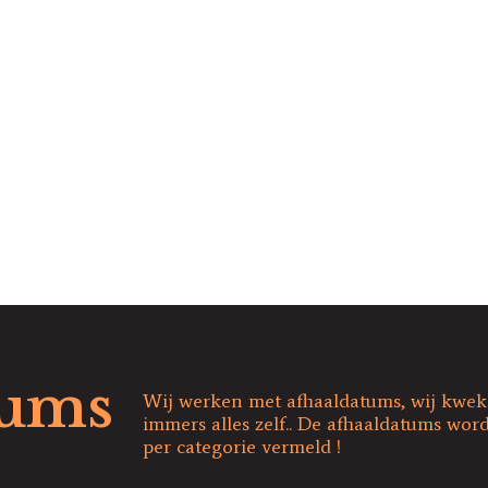
tums
Wij werken met afhaaldatums, wij kwe
immers alles zelf.. De afhaaldatums word
per categorie vermeld !