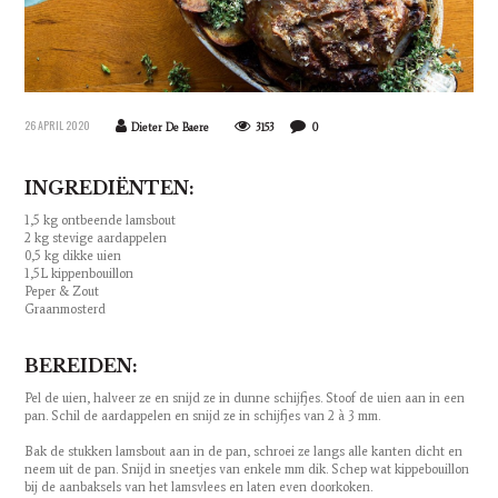
26 APRIL 2020
Dieter De Baere
3153
0
INGREDIËNTEN:
1,5 kg ontbeende lamsbout
2 kg stevige aardappelen
0,5 kg dikke uien
1,5L kippenbouillon
Peper & Zout
Graanmosterd
BEREIDEN:
Pel de uien, halveer ze en snijd ze in dunne schijfjes. Stoof de uien aan in een
pan. Schil de aardappelen en snijd ze in schijfjes van 2 à 3 mm.
Bak de stukken lamsbout aan in de pan, schroei ze langs alle kanten dicht en
neem uit de pan. Snijd in sneetjes van enkele mm dik. Schep wat kippebouillon
bij de aanbaksels van het lamsvlees en laten even doorkoken.