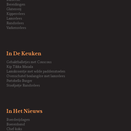
Bereidingen
Glutenvrij
Kippenvlees
Lamsvlees
Rundsvlees
Varkensvlees
In De Keuken
Gehaktballetjes met Couscous
Kip Tikka Masala
Lamskroontje met wilde paddenstoelen
Ovenschotel boulangère met lamsvlees
Portobello Burger
Stoofpotje Rundsvlees
In Het Nieuws
Boerderijdagen
Boerenbond
Chef-koks