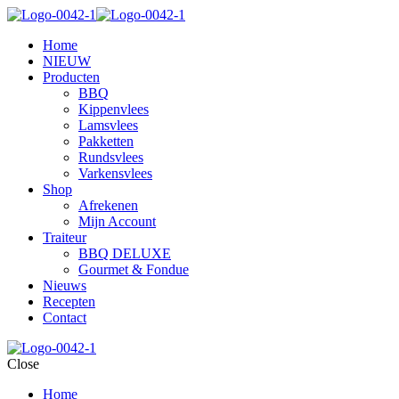
Home
NIEUW
Producten
BBQ
Kippenvlees
Lamsvlees
Pakketten
Rundsvlees
Varkensvlees
Shop
Afrekenen
Mijn Account
Traiteur
BBQ DELUXE
Gourmet & Fondue
Nieuws
Recepten
Contact
Close
Home