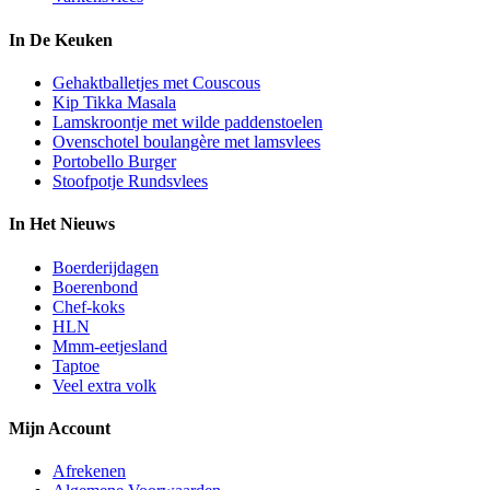
In De Keuken
Gehaktballetjes met Couscous
Kip Tikka Masala
Lamskroontje met wilde paddenstoelen
Ovenschotel boulangère met lamsvlees
Portobello Burger
Stoofpotje Rundsvlees
In Het Nieuws
Boerderijdagen
Boerenbond
Chef-koks
HLN
Mmm-eetjesland
Taptoe
Veel extra volk
Mijn Account
Afrekenen