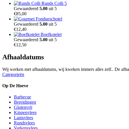
Runds Colli 5
Gewaardeerd
5.00
uit 5
€
85,00
Fondueschotel
Gewaardeerd
5.00
uit 5
€
12,40
Boefkotelet
Gewaardeerd
5.00
uit 5
€
12,50
Afhaaldatums
Wij werken met afhaaldatums, wij kweken immers alles zelf.. De afha
Categorieën
Op De Hoeve
Barbecue
Bereidingen
Glutenvrij
Kippenvlees
Lamsvlees
Rundsvlees
Varkensvlees