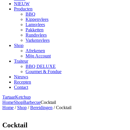
NIEUW
Producten
BBQ
Kippenvlees
Lamsvlees
Pakketten
Rundsvlees
Varkensvlees
Shop
Afrekenen
Mijn Account
Traiteur
BBQ DELUXE
Gourmet & Fondue
Nieuws
Recepten
Contact
Tartaar
Ketchup
Home
Shop
Barbecue
Cocktail
Home
/
Shop
/
Bereidingen
/ Cocktail
Cocktail