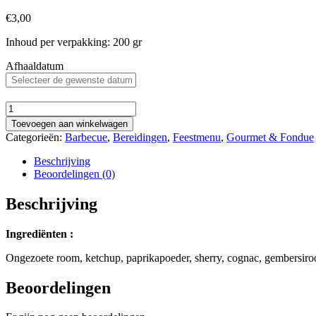
€
3,00
Inhoud per verpakking: 200 gr
Afhaaldatum
Cocktail
aantal
Toevoegen aan winkelwagen
Categorieën:
Barbecue
,
Bereidingen
,
Feestmenu
,
Gourmet & Fondue
Beschrijving
Beoordelingen (0)
Beschrijving
Ingrediënten :
Ongezoete room, ketchup, paprikapoeder, sherry, cognac, gembersiroo
Beoordelingen