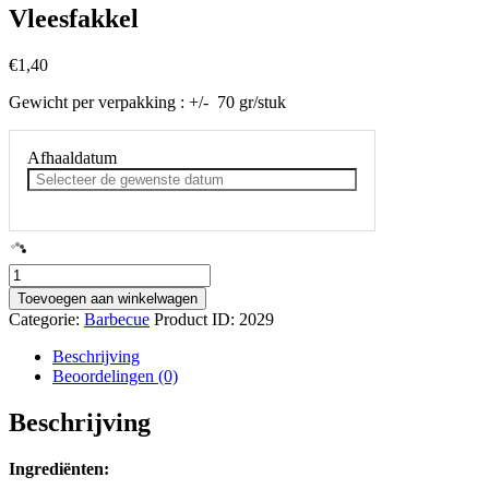
Vleesfakkel
€
1,40
Gewicht per verpakking : +/- 70 gr/stuk
Afhaaldatum
Vleesfakkel
aantal
Toevoegen aan winkelwagen
Categorie:
Barbecue
Product ID:
2029
Beschrijving
Beoordelingen (0)
Beschrijving
Ingrediënten: