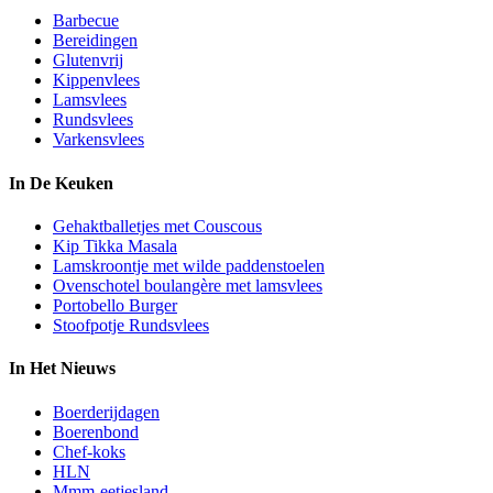
Barbecue
Bereidingen
Glutenvrij
Kippenvlees
Lamsvlees
Rundsvlees
Varkensvlees
In De Keuken
Gehaktballetjes met Couscous
Kip Tikka Masala
Lamskroontje met wilde paddenstoelen
Ovenschotel boulangère met lamsvlees
Portobello Burger
Stoofpotje Rundsvlees
In Het Nieuws
Boerderijdagen
Boerenbond
Chef-koks
HLN
Mmm-eetjesland