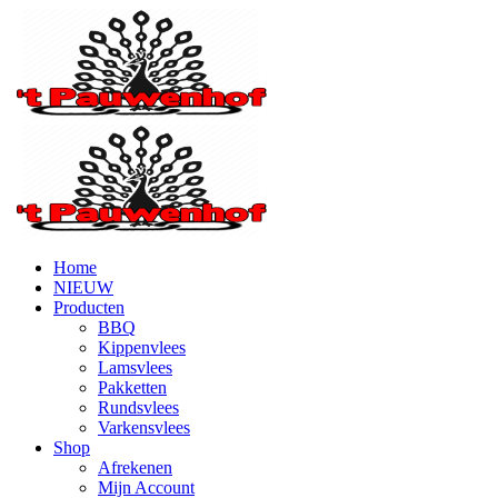
Home
NIEUW
Producten
BBQ
Kippenvlees
Lamsvlees
Pakketten
Rundsvlees
Varkensvlees
Shop
Afrekenen
Mijn Account