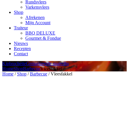
Rundsvlees
Varkensvlees
Shop
Afrekenen
Mijn Account
Traiteur
BBQ DELUXE
Gourmet & Fondue
Nieuws
Recepten
Contact
Kipbrochette
Gemarineerde spareribs
Home
Shop
Barbecue
Vleesfakkel
Home
/
Shop
/
Barbecue
/ Vleesfakkel