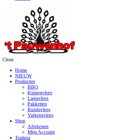
Close
Home
NIEUW
Producten
BBQ
Kippenvlees
Lamsvlees
Pakketten
Rundsvlees
Varkensvlees
Shop
Afrekenen
Mijn Account
Traiteur