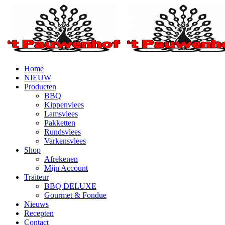
Home
NIEUW
Producten
BBQ
Kippenvlees
Lamsvlees
Pakketten
Rundsvlees
Varkensvlees
Shop
Afrekenen
Mijn Account
Traiteur
BBQ DELUXE
Gourmet & Fondue
Nieuws
Recepten
Contact