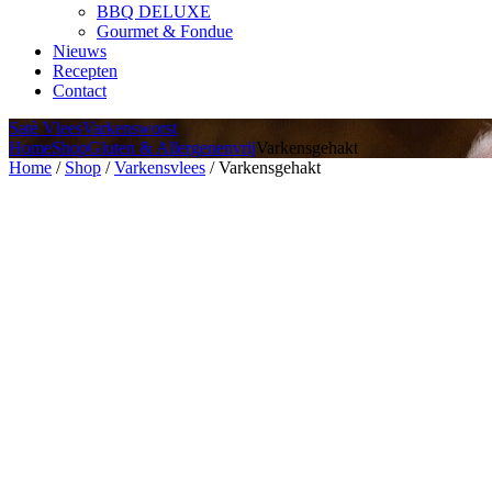
BBQ DELUXE
Gourmet & Fondue
Nieuws
Recepten
Contact
Satè Vlees
Varkensworst
Home
Shop
Gluten & Allergenenvrij
Varkensgehakt
Home
/
Shop
/
Varkensvlees
/ Varkensgehakt