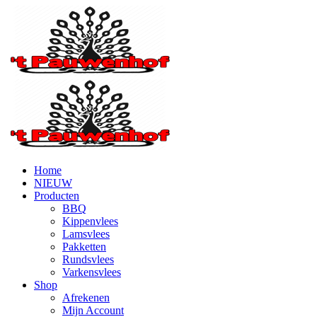
Home
NIEUW
Producten
BBQ
Kippenvlees
Lamsvlees
Pakketten
Rundsvlees
Varkensvlees
Shop
Afrekenen
Mijn Account