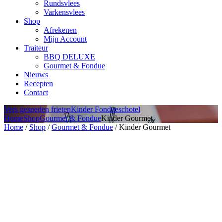
Rundsvlees
Varkensvlees
Shop
Afrekenen
Mijn Account
Traiteur
BBQ DELUXE
Gourmet & Fondue
Nieuws
Recepten
Contact
Vers gesneden frieten
Kinder Fondueschotel
Home
Shop
Gourmet & Fondue
Kinder Gourmet
Home
/
Shop
/
Gourmet & Fondue
/ Kinder Gourmet