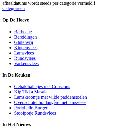
afhaaldatums wordt steeds per categorie vermeld !
Categorieën
Op De Hoeve
Barbecue
Bereidingen
Glutenvrij
Kippenvlees
Lamsvlees
Rundsvlees
Varkensvlees
In De Keuken
Gehaktballetjes met Couscous
Kip Tikka Masala
Lamskroontje met wilde paddenstoelen
Ovenschotel boulangère met lamsvlees
Portobello Burger
Stoofpotje Rundsvlees
In Het Nieuws