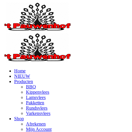
Home
NIEUW
Producten
BBQ
Kippenvlees
Lamsvlees
Pakketten
Rundsvlees
Varkensvlees
Shop
Afrekenen
Mijn Account