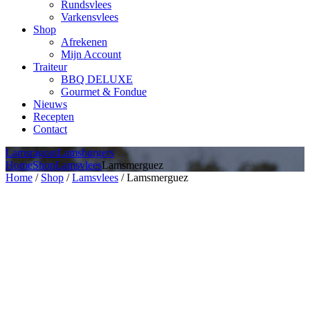
Rundsvlees
Varkensvlees
Shop
Afrekenen
Mijn Account
Traiteur
BBQ DELUXE
Gourmet & Fondue
Nieuws
Recepten
Contact
Lamsragout
Lamsburgers
Home
Shop
Lamsvlees
Lamsmerguez
Home
/
Shop
/
Lamsvlees
/ Lamsmerguez