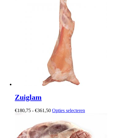
heeft
meerdere
variaties.
Deze
optie
kan
gekozen
worden
op
de
productpagina
Zuiglam
Prijsklasse:
Dit
€
180,75
-
€
361,50
Opties selecteren
€180,75
product
tot
heeft
€361,50
meerdere
variaties.
Deze