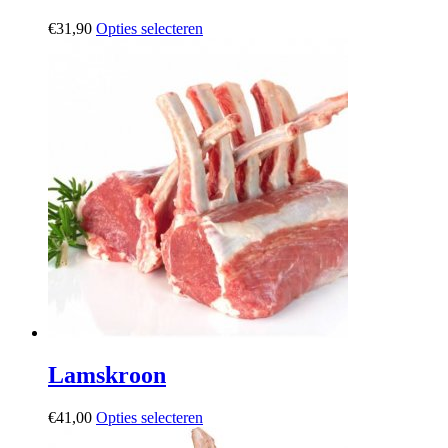
Dit
€
31,90
Opties selecteren
product
heeft
meerdere
variaties.
Deze
optie
kan
gekozen
worden
op
de
productpagina
Lamskroon
Dit
€
41,00
Opties selecteren
product