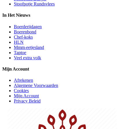
Stoofpotje Rundsvlees
In Het Nieuws
Boerderijdagen
Boerenbond
Chef-koks
HLN
Mmm-eetjesland
Taptoe
Veel extra volk
Mijn Account
Afrekenen
Algemene Voorwaarden
Cookies
Mijn Account
Privacy Beleid