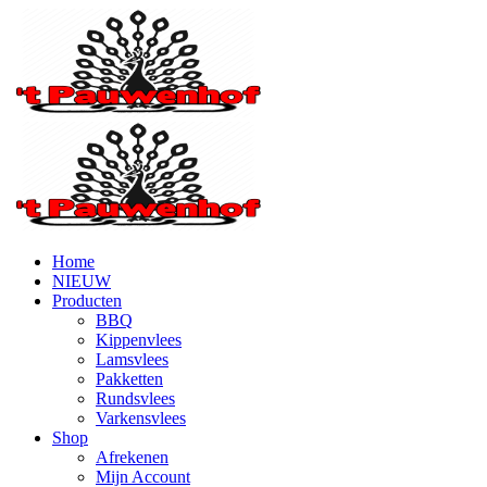
Home
NIEUW
Producten
BBQ
Kippenvlees
Lamsvlees
Pakketten
Rundsvlees
Varkensvlees
Shop
Afrekenen
Mijn Account