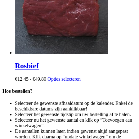
Rosbief
Prijsklasse:
Dit
€
12,45
-
€
49,80
Opties selecteren
€12,45
product
tot
heeft
Hoe bestellen?
€49,80
meerdere
variaties.
Selecteer de gewenste afhaaldatum op de kalender. Enkel de
Deze
beschikbare datums zijn aanklikbaar!
optie
Selecteer het gewenste tijdstip om uw bestelling af te halen.
kan
Selecteer nu het gewenste aantal en klik op “Toevoegen aan
gekozen
winkelwagen”.
worden
De aantallen kunnen later, indien gewenst altijd aangepast
op
worden. Klik daarna op “update winkelwagen” om de