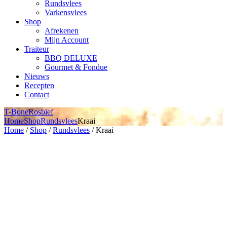
Rundsvlees
Varkensvlees
Shop
Afrekenen
Mijn Account
Traiteur
BBQ DELUXE
Gourmet & Fondue
Nieuws
Recepten
Contact
T-Bone
Rosbief
Home
Shop
Rundsvlees
Kraai
Home
/
Shop
/
Rundsvlees
/ Kraai