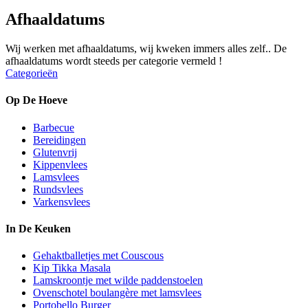
Afhaaldatums
Wij werken met afhaaldatums, wij kweken immers alles zelf.. De
afhaaldatums wordt steeds per categorie vermeld !
Categorieën
Op De Hoeve
Barbecue
Bereidingen
Glutenvrij
Kippenvlees
Lamsvlees
Rundsvlees
Varkensvlees
In De Keuken
Gehaktballetjes met Couscous
Kip Tikka Masala
Lamskroontje met wilde paddenstoelen
Ovenschotel boulangère met lamsvlees
Portobello Burger