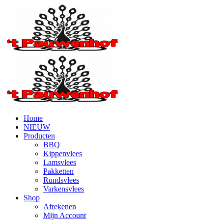
Home
NIEUW
Producten
BBQ
Kippenvlees
Lamsvlees
Pakketten
Rundsvlees
Varkensvlees
Shop
Afrekenen
Mijn Account