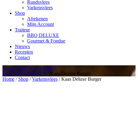
Rundsvlees
Varkensvlees
Shop
Afrekenen
Mijn Account
Traiteur
BBQ DELUXE
Gourmet & Fondue
Nieuws
Recepten
Contact
Cordon Blue
Varken Colli 1
Home
Shop
Varkensvlees
Kaas Deluxe Burger
Home
/
Shop
/
Varkensvlees
/ Kaas Deluxe Burger