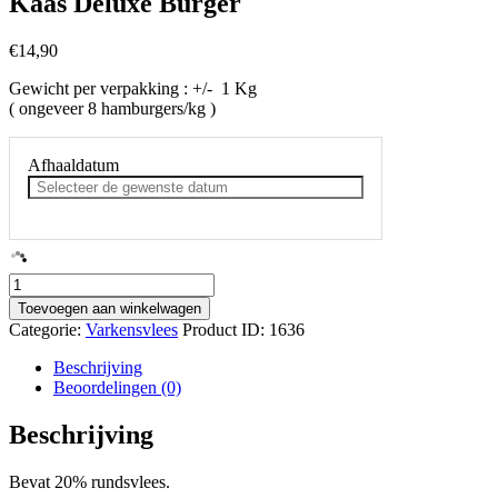
Kaas Deluxe Burger
€
14,90
Gewicht per verpakking : +/- 1 Kg
( ongeveer 8 hamburgers/kg )
Afhaaldatum
Kaas
Deluxe
Toevoegen aan winkelwagen
Burger
Categorie:
Varkensvlees
Product ID:
1636
aantal
Beschrijving
Beoordelingen (0)
Beschrijving
Bevat 20% rundsvlees.