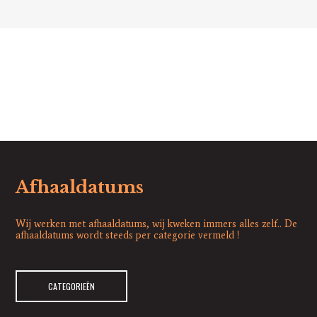
Afhaaldatums
Wij werken met afhaaldatums, wij kweken immers alles zelf.. De
afhaaldatums wordt steeds per categorie vermeld !
CATEGORIEËN