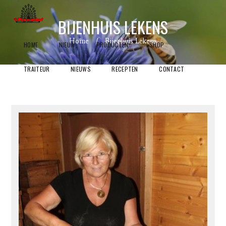
BIJENHUIS LEKENS
Home
Bijenhuis Lekens
HOME
NIEUW
PRODUCTEN
SHOP
TRAITEUR
NIEUWS
RECEPTEN
CONTACT