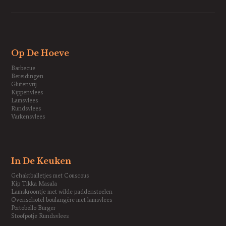
Op De Hoeve
Barbecue
Bereidingen
Glutenvrij
Kippenvlees
Lamsvlees
Rundsvlees
Varkensvlees
In De Keuken
Gehaktballetjes met Couscous
Kip Tikka Masala
Lamskroontje met wilde paddenstoelen
Ovenschotel boulangère met lamsvlees
Portobello Burger
Stoofpotje Rundsvlees