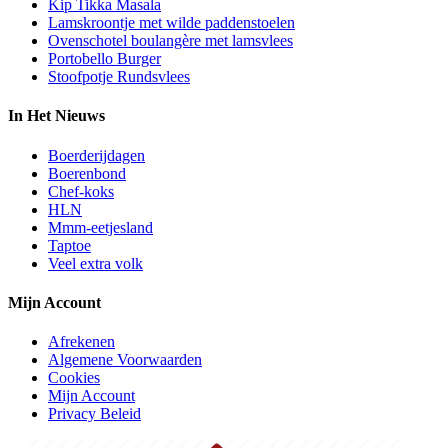
Kip Tikka Masala
Lamskroontje met wilde paddenstoelen
Ovenschotel boulangère met lamsvlees
Portobello Burger
Stoofpotje Rundsvlees
In Het Nieuws
Boerderijdagen
Boerenbond
Chef-koks
HLN
Mmm-eetjesland
Taptoe
Veel extra volk
Mijn Account
Afrekenen
Algemene Voorwaarden
Cookies
Mijn Account
Privacy Beleid