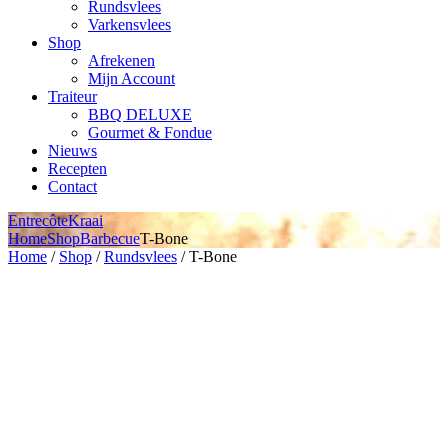
Rundsvlees
Varkensvlees
Shop
Afrekenen
Mijn Account
Traiteur
BBQ DELUXE
Gourmet & Fondue
Nieuws
Recepten
Contact
Entrecôte
Kraai
Home
Shop
Barbecue
T-Bone
Home
/
Shop
/
Rundsvlees
/ T-Bone