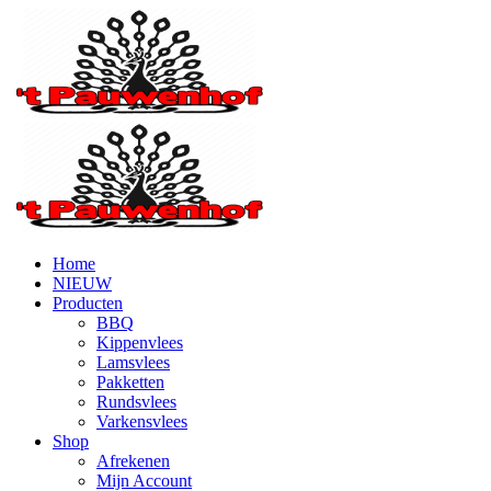
Home
NIEUW
Producten
BBQ
Kippenvlees
Lamsvlees
Pakketten
Rundsvlees
Varkensvlees
Shop
Afrekenen
Mijn Account