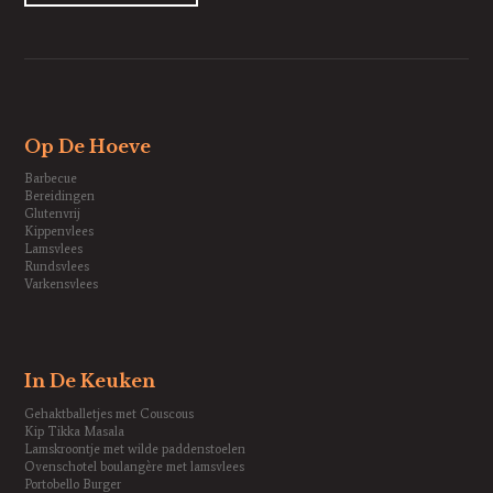
Op De Hoeve
Barbecue
Bereidingen
Glutenvrij
Kippenvlees
Lamsvlees
Rundsvlees
Varkensvlees
In De Keuken
Gehaktballetjes met Couscous
Kip Tikka Masala
Lamskroontje met wilde paddenstoelen
Ovenschotel boulangère met lamsvlees
Portobello Burger