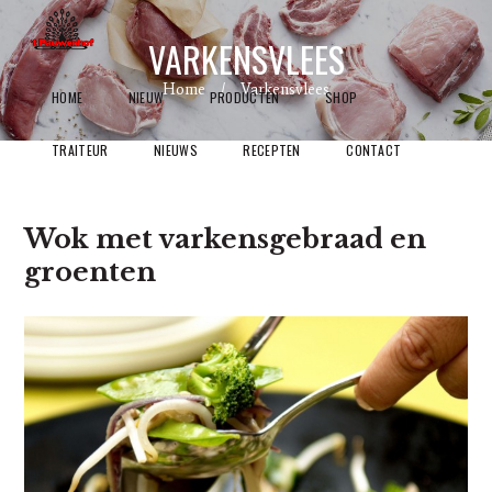
VARKENSVLEES
Home
Varkensvlees
HOME
NIEUW
PRODUCTEN
SHOP
TRAITEUR
NIEUWS
RECEPTEN
CONTACT
Wok met varkensgebraad en
groenten