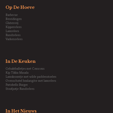
Op De Hoeve
Barbecue
Bereidingen
Glutenvrij
Kippenvlees
Lamsvlees
Rundsvlees
Varkensvlees
In De Keuken
Gehaktballetjes met Couscous
Kip Tikka Masala
Lamskroontje met wilde paddenstoelen
Ovenschotel boulangère met lamsvlees
Portobello Burger
Stoofpotje Rundsvlees
In Het Nieuws