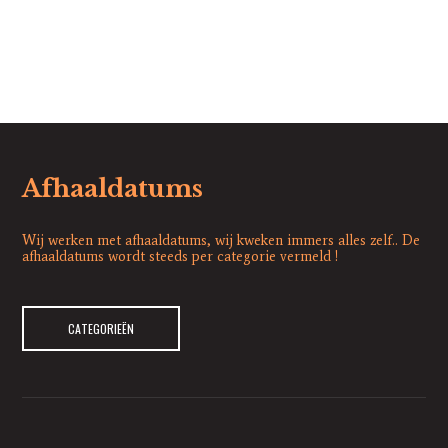
Afhaaldatums
Wij werken met afhaaldatums, wij kweken immers alles zelf.. De
afhaaldatums wordt steeds per categorie vermeld !
CATEGORIEËN