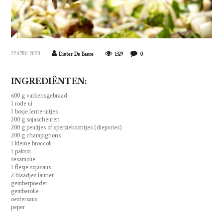
22 APRIL 2020
Dieter De Baere
1329
0
INGREDIËNTEN:
600 g varkensgebraad
1 rode ui
1 bosje lente-uitjes
200 g sojascheuten
200 g peultjes of sperzieboontjes (diepvries)
200 g champignons
1 kleine broccoli
1 paksoi
sesamolie
1 flesje sojasaus
2 blaadjes laurier
gemberpoeder
gemberolie
oestersaus
peper