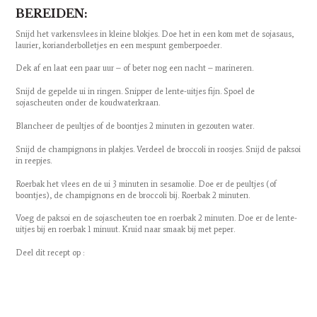
BEREIDEN:
Snijd het varkensvlees in kleine blokjes. Doe het in een kom met de sojasaus,
laurier, korianderbolletjes en een mespunt gemberpoeder.
Dek af en laat een paar uur – of beter nog een nacht – marineren.
Snijd de gepelde ui in ringen. Snipper de lente-uitjes fijn. Spoel de
sojascheuten onder de koudwaterkraan.
Blancheer de peultjes of de boontjes 2 minuten in gezouten water.
Snijd de champignons in plakjes. Verdeel de broccoli in roosjes. Snijd de paksoi
in reepjes.
Roerbak het vlees en de ui 3 minuten in sesamolie. Doe er de peultjes (of
boontjes), de champignons en de broccoli bij. Roerbak 2 minuten.
Voeg de paksoi en de sojascheuten toe en roerbak 2 minuten. Doe er de lente-
uitjes bij en roerbak 1 minuut. Kruid naar smaak bij met peper.
Deel dit recept op :